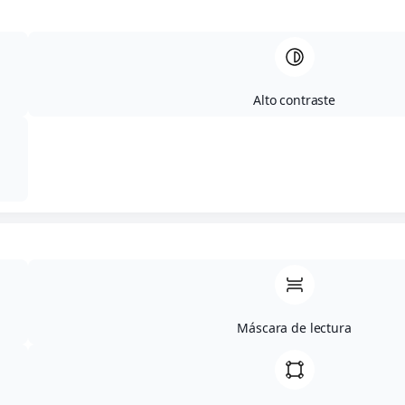
2. CONTACTO
Denominación social: ANTONIYA TACHEVA
Nombre comercial:
Alto contraste
CIF:
Domicilio: Calle Hermosilla 147,3 dcha 28028
Madrid
e-mail: cbtinmadrid@gmail.com
3. PRINCIPIOS CLAVE
Siempre hemos estado comprometidos con
prestar nuestros servicios con el más alto
Máscara de lectura
grado de calidad, lo que incluye tratar sus
datos con seguridad y transparencia. Nuestros
principios son: