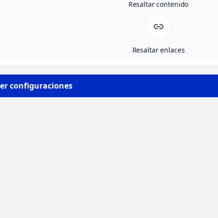
Legalidad
: Solo recopilaremos sus Datos
Resaltar contenido
personales para fines específicos, explícitos
y legítimos.
Minimización de datos
: Limitamos la
Resaltar enlaces
recogida de datos de carácter personal a lo
que es estrictamente relevante y necesario
para los fines para los que se han
er configuraciones
recopilado.
Limitación de la Finalidad
: Solo
recogeremos sus datos personales para los
fines declarados y solo según sus deseos.
Precisión
: Mantendremos sus datos
personales exactos y actualizados.
Seguridad de los Datos
: Aplicamos las
medidas técnicas y organizativas adecuadas
y proporcionales a los riesgos para
garantizar que sus datos no sufran daños,