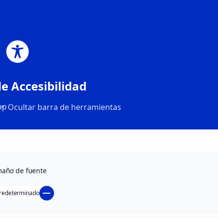
Mi cuenta
ES
Mi cuenta
Acceder
de Accesibilidad
ap
Ocultar barra de herramientas
Nombre de usuario o correo electrónico
*
Contraseña
*
año de fuente
redeterminado