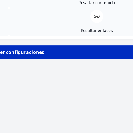
Resaltar contenido
conseguir con el
alemán y te
recomendaremos la
mejor opción para ti,
Resaltar enlaces
ya sea individual, en
grupo, online o
presencial. Nosotras
er configuraciones
te ayudamos a
organizar el camino
para que aprendas
con orden, práctica y
confianza desde el
primer día.
¡SIGAMOS EN
CONTACTO!