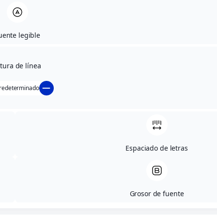
uente legible
ltura de línea
redeterminado
Todos
Ciudades
Fiestas y festivos
Landeskunde
Espaciado de letras
Grosor de fuente