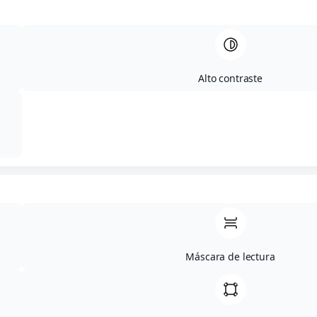
Alto contraste
San Valentín
En Alemania, San Valentín es una
celebración moderna, sencilla y opcional,
con un enfoque más discreto que en otros
países.
Máscara de lectura