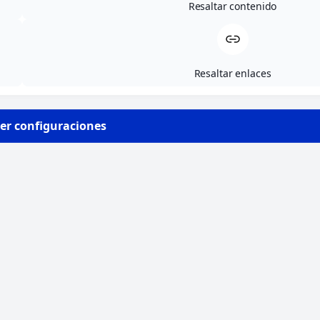
Resaltar contenido
Resaltar enlaces
er configuraciones
Potsdam
Potsdam es una ciudad histórica y tranquila
que combina cultura, arquitectura y
aprendizaje del alemán en un entorno
cercano a Berlín.