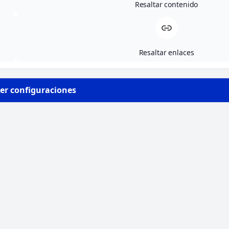
Resaltar contenido
Aviso legal
Política de privacidad
Resaltar enlaces
Política de cookies (UE)
Política de envíos y devoluciones
er configuraciones
Accesibilidad